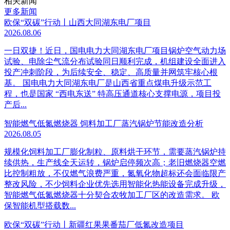
相关新闻
更多新闻
欧保“双碳”行动丨山西大同湖东电厂项目
2026.08.06
一日双捷！近日，国电电力大同湖东电厂项目锅炉空气动力场
试验、电除尘气流分布试验同日顺利完成，机组建设全面进入
投产冲刺阶段，为后续安全、稳定、高质量并网筑牢核心根
基。 国电电力大同湖东电厂是山西省重点煤电升级示范工
程，也是国家 “西电东送” 特高压通道核心支撑电源，项目投
产后...
智能燃气低氮燃烧器 饲料加工厂蒸汽锅炉节能改造分析
2026.08.05
规模化饲料加工厂膨化制粒、原料烘干环节，需要蒸汽锅炉持
续供热，生产线全天运转，锅炉启停频次高；老旧燃烧器空燃
比控制粗放，不仅燃气浪费严重，氮氧化物超标还会面临限产
整改风险，不少饲料企业优先选用智能化热能设备完成升级，
智能燃气低氮燃烧器十分契合农牧加工厂区的改造需求。 欧
保智能机型搭载数...
欧保“双碳”行动丨新疆红果果番茄厂低氮改造项目