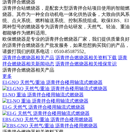
沥青拌合燃烧器
沥青拌合站燃烧器，是配套大型沥青拌合站项目使用的智能燃
烧器。其作为一种全自动机电一体化供热设备，大致由供风系
统、点火系统、燃料输送系统、控制系统组成。欧保EBS、EI
两种型号的燃烧器专为沥青拌合站研发，天然气、轻油、重油
都能够作为燃料适用。
欧保燃烧器是专业的沥青拌合燃烧器厂家，我们提供质量良好
的沥青拌合燃烧器生产批发服务，如果您想购买我们的产品，
请拨打我们的联系电话：0510-85187552。
沥青拌合燃烧器相关产品
沥青拌合燃烧器相关资料下载
沥青
拌合燃烧器相关新闻动态
沥青拌合燃烧器相关维保常识
沥青拌合燃烧器相关产品
更多
EI-GNQ 天然气/重油 沥青拌合楼用轴流式燃烧器
EI-NQ 重油 沥青拌合楼用轴流式燃烧器
EI-G 天然气 沥青拌合楼用轴流式燃烧器
EBS-GNQ 天然气/重油 沥青拌合楼用燃烧器
沥青拌合燃烧器相关资料下载