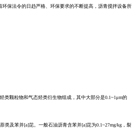
着环保法令的日趋严格、环保要求的不断提高，沥青搅拌设备所
类颗粒物和气态烃类衍生物组成，其中大部分是0.1~1μm的
[a]芘。一般石油沥青含苯并[a]芘为0.1~27mg/kg，裂