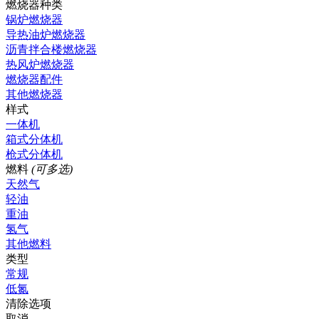
燃烧器种类
锅炉燃烧器
导热油炉燃烧器
沥青拌合楼燃烧器
热风炉燃烧器
燃烧器配件
其他燃烧器
样式
一体机
箱式分体机
枪式分体机
燃料
(可多选)
天然气
轻油
重油
氢气
其他燃料
类型
常规
低氮
清除选项
取消