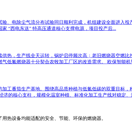
试验、电除尘气流分布试验同日顺利完成，机组建设全面进入投
“西电东送” 特高压通道核心支撑电源，项目投产后...
续供热，生产线全天运转，锅炉启停频次高；老旧燃烧器空燃比
气低氮燃烧器十分契合农牧加工厂区的改造需求。 欧保智能机型搭
的加工番茄生产基地。围绕高品质种植与低氮低碳的双重目标，
经济的核心支柱，规模化温室种植、标准化加工生产线对稳定、洁净
了用热设备均能适配的安全、节能、环保的燃烧器。