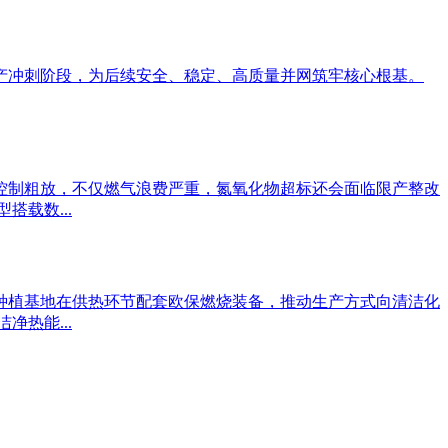
产冲刺阶段，为后续安全、稳定、高质量并网筑牢核心根基。
控制粗放，不仅燃气浪费严重，氮氧化物超标还会面临限产整改
载数...
种植基地在供热环节配套欧保燃烧装备，推动生产方式向清洁化
热能...