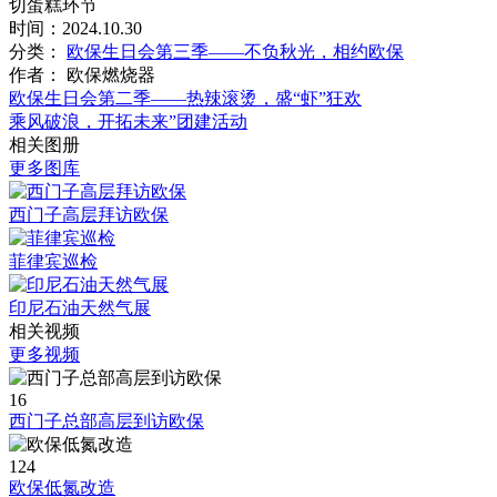
切蛋糕环节
时间：
2024.10.30
分类：
欧保生日会第三季——不负秋光，相约欧保
作者：
欧保燃烧器
欧保生日会第二季——热辣滚烫，盛“虾”狂欢
乘风破浪，开拓未来”团建活动
相关图册
更多图库
西门子高层拜访欧保
菲律宾巡检
印尼石油天然气展
相关视频
更多视频
16
西门子总部高层到访欧保
124
欧保低氮改造